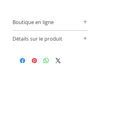
Boutique en ligne
Acheter / Buy
Détails sur le produit
Huile précieuse de fleurs
d'Hélichryse stoechas
(Immortelle du Var) obtenue à
partir d'huile végétale de
pépins de raisin
100% pure et naturelle, sans
alcool ni conservateur
Fleurs fraîches d'Immortelle
du Var
, cueillies à la main sur le
domaine, macérées et
solarisées dans de l’huile